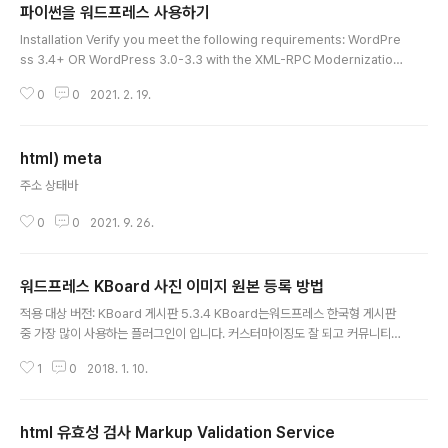
파이썬을 워드프레스 사용하기
글 내용
Installation Verify you meet the following requirements: WordPre
ss 3.4+ OR WordPress 3.0-3.3 with the XML-RPC Modernization
Plugin. Python 2.6+ OR Python 3.x Install from PyPI using easy_in
0
0
2021. 2. 19.
stall python-wordpress-xmlrpc or pip install python-wordpress-
xmlrpc. python-wordpress-xmlrpc.readthedocs.io/en/latest/ We
lcome to python-wordpress-xmlrpc’s documentation! — python
html) meta
-wordpress-xmlrpc 2.3 documen..
글 내용
주소 상태바
0
0
2021. 9. 26.
워드프레스 KBoard 사진 이미지 원본 등록 방법
글 내용
적용 대상 버전: KBoard 게시판 5.3.4 KBoard는워드프레스 한국형 게시판
중 가장 많이 사용하는 플러그인이 입니다. 커스터마이징도 잘 되고 커뮤니티를
통한 개발사의 지원이 활발히 이루어 지고 있고 이를 통한 기능 개선이 꾸준히
1
0
2018. 1. 10.
이루어지고 있어서 사용중 발생하는 어지간한 문제는 어떻게든 해결이 가능합
니다. 워드프레스에서 KBoard 사용시 사진 파일을 등록하면 jpg 이미지 원본
이 등록되지 않고 dpi 변경, exif 소실, 이미지 품질 바뀜 현상이 발생 하는 경우
html 유효성 검사 Markup Validation Service
가 있습니다. dpi 등이 유지되더라도 파일 용량을 비교해 보시면 원본이 아님을
글 내용