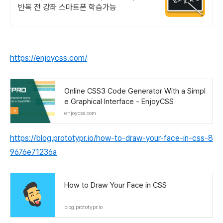
반복 전 강좌 스마트폰 학습가능
https://enjoycss.com/
Online CSS3 Code Generator With a Simpl
e Graphical Interface - EnjoyCSS
enjoycss.com
https://blog.prototypr.io/how-to-draw-your-face-in-css-8
9676e71236a
How to Draw Your Face in CSS
blog.prototypr.io